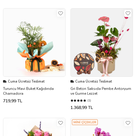
Cuma Ücretsiz Teslimat
Cuma Ücretsiz Teslimat
Turuncu Mavi Buket Kağıdında
Gri Beton Saksıda Pembe Antoryum
Chamadora
ve Gurme Lezzet
719,99 TL
(1)
1.368,99 TL
MİNİ ÇİÇEKLER