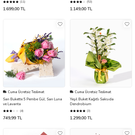
(11)
(53)
1.699,00 TL
1.149,00 TL
Cuma Ücretsiz Teslimat
Cuma Ücretsiz Teslimat
Sarı Bukette 5 Pembe Gül, Sarı Luna
Yeşil Buket Kağıtlı Saksıda
ve Lavanta
Dendrobium
(4)
(3)
749,99 TL
1.299,00 TL