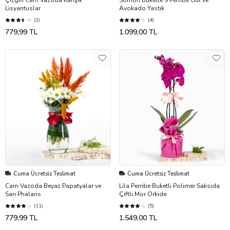
Çizgili Cam Vazoda Karışık
Somon Bukette 9 Pembe Gül ve
Lisyantuslar
Avokado Yastık
(2)
(4)
779,99 TL
1.099,00 TL
Cuma Ücretsiz Teslimat
Cuma Ücretsiz Teslimat
Cam Vazoda Beyaz Papatyalar ve
Lila Pembe Buketli Polimer Saksıda
Sarı Phalaris
Çiftli Mor Orkide
(11)
(5)
779,99 TL
1.549,00 TL