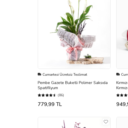
Cumartesi Ücretsiz Teslimat
Cuma
Pembe Gazete Buketli Polimer Saksıda
Kırmız
Spatifilyum
Kırmız
(86)
779,99 TL
949,