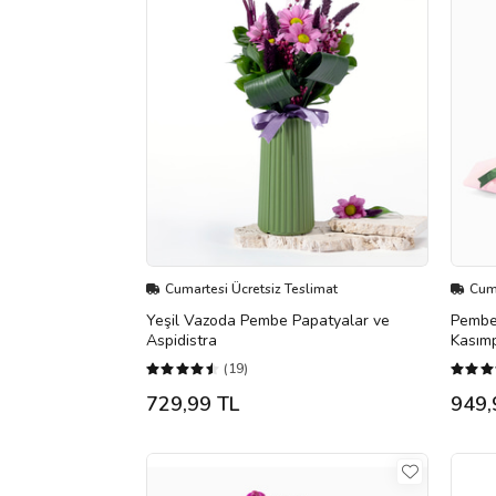
Cumartesi Ücretsiz Teslimat
Cuma
Yeşil Vazoda Pembe Papatyalar ve
Pembe 
Aspidistra
Kasımp
(19)
729,99 TL
949,