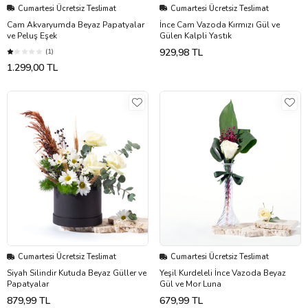
Cumartesi Ücretsiz Teslimat
Cumartesi Ücretsiz Teslimat
Cam Akvaryumda Beyaz Papatyalar
İnce Cam Vazoda Kırmızı Gül ve
ve Peluş Eşek
Gülen Kalpli Yastık
929,98 TL
(1)
1.299,00 TL
Cumartesi Ücretsiz Teslimat
Cumartesi Ücretsiz Teslimat
Siyah Silindir Kutuda Beyaz Güller ve
Yeşil Kurdeleli İnce Vazoda Beyaz
Papatyalar
Gül ve Mor Luna
879,99 TL
679,99 TL