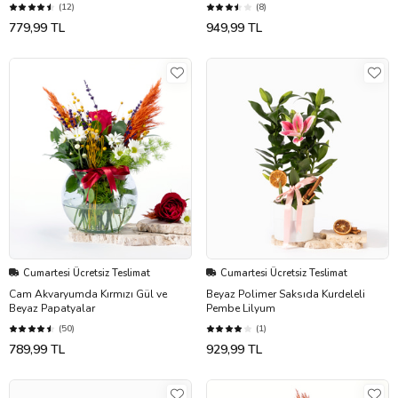
(12)
(8)
779,99 TL
949,99 TL
Cumartesi Ücretsiz Teslimat
Cumartesi Ücretsiz Teslimat
Cam Akvaryumda Kırmızı Gül ve
Beyaz Polimer Saksıda Kurdeleli
Beyaz Papatyalar
Pembe Lilyum
(50)
(1)
789,99 TL
929,99 TL