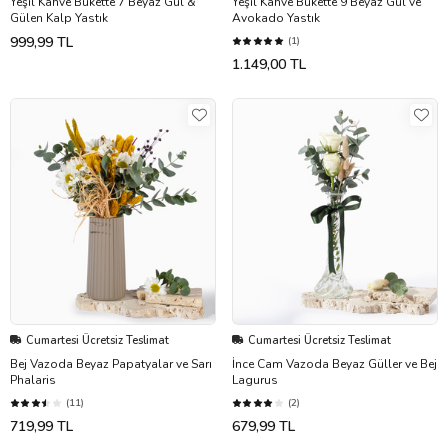
Yeşil Kahve Bukette 7 Beyaz Gül &
Yeşil Kahve Bukette 9 Beyaz Gül ve
Gülen Kalp Yastık
Avokado Yastık
999,99 TL
(1)
1.149,00 TL
Cumartesi Ücretsiz Teslimat
Cumartesi Ücretsiz Teslimat
Bej Vazoda Beyaz Papatyalar ve Sarı
İnce Cam Vazoda Beyaz Güller ve Bej
Phalaris
Lagurus
(11)
(2)
719,99 TL
679,99 TL