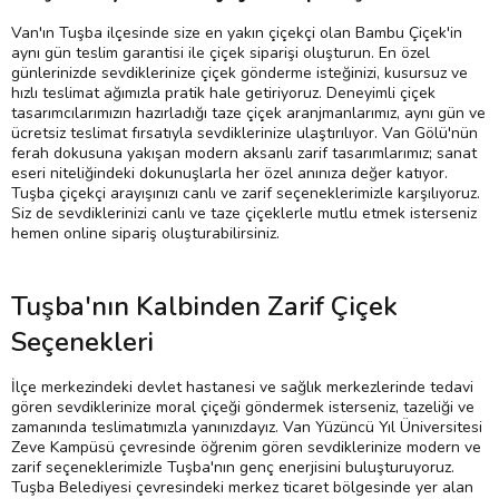
Van'ın Tuşba ilçesinde size en yakın çiçekçi olan Bambu Çiçek'in
aynı gün teslim garantisi ile çiçek siparişi oluşturun. En özel
günlerinizde sevdiklerinize çiçek gönderme isteğinizi, kusursuz ve
hızlı teslimat ağımızla pratik hale getiriyoruz. Deneyimli çiçek
tasarımcılarımızın hazırladığı taze çiçek aranjmanlarımız, aynı gün ve
ücretsiz teslimat fırsatıyla sevdiklerinize ulaştırılıyor. Van Gölü'nün
ferah dokusuna yakışan modern aksanlı zarif tasarımlarımız; sanat
eseri niteliğindeki dokunuşlarla her özel anınıza değer katıyor.
Tuşba çiçekçi arayışınızı canlı ve zarif seçeneklerimizle karşılıyoruz.
Siz de sevdiklerinizi canlı ve taze çiçeklerle mutlu etmek isterseniz
hemen online sipariş oluşturabilirsiniz.
Tuşba'nın Kalbinden Zarif Çiçek
Seçenekleri
İlçe merkezindeki devlet hastanesi ve sağlık merkezlerinde tedavi
gören sevdiklerinize moral çiçeği göndermek isterseniz, tazeliği ve
zamanında teslimatımızla yanınızdayız. Van Yüzüncü Yıl Üniversitesi
Zeve Kampüsü çevresinde öğrenim gören sevdiklerinize modern ve
zarif seçeneklerimizle Tuşba'nın genç enerjisini buluşturuyoruz.
Tuşba Belediyesi çevresindeki merkez ticaret bölgesinde yer alan