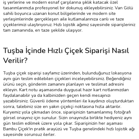
iş yerlerine ve modern esnaf çarşılarına şıklık katacak özel
tasarımlarımızla profesyonel bir dokunuş ekleyebilirsiniz. Van Gölü
sahili boyunca uzanan konut bölgelerinde ve modern site
yerleşimlerinde gerçekleşen aile kutlamalarınıza canlı ve taze
çiçeklerimizi ulaştırıyoruz. Hızlı lojistik ağımız sayesinde siparişleriniz
tam zamanında, en taze şekilde ulaşıyor.
Tuşba İçinde Hızlı Çiçek Siparişi Nasıl
Verilir?
Tuşba çiçek siparişi sayfamız üzerinden, bulunduğunuz lokasyona
aynı gün teslim edilebilen çiçekleri inceleyebilirsiniz. Beğendiğiniz
ürünü seçin, gönderim zamanını planlayın ve teslimat adresini
ekleyin. Kart notu aşamasında duygusal hazır kart notlarımızdan
faydalanabilir ya da kalbinizden geçen kendi mesajınızı
yazabilirsiniz. Güvenli ödeme yöntemleri ile kaydınızı oluşturduktan
sonra, talebiniz size en yakın çiçekçi noktasına hızla aktarılır.
Kuryemiz yola çıkmadan önce, siparişinizin tamamlanmış fotoğrafı
görsel onayınız için sunulur. Sizin onayınızla birlikte hediyeniz aynı
gün teslim edilmek üzere yola çıkar. Siparişinizin her aşaması
Bambu Çiçek'in pratik arayüzü ve Tuşba genelindeki hızlı lojistik ağı
sayesinde sorunsuz ilerler.