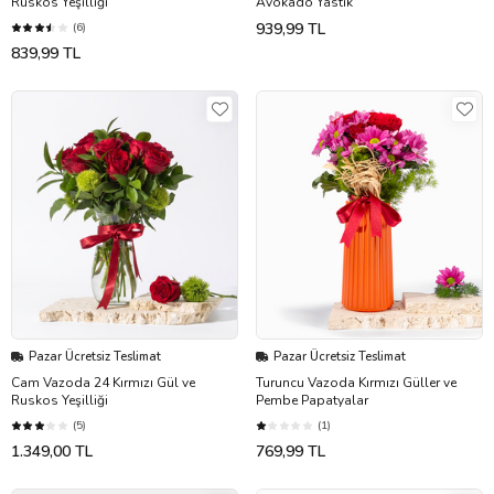
Ruskos Yeşilliği
Avokado Yastık
939,99 TL
(6)
839,99 TL
Pazar Ücretsiz Teslimat
Pazar Ücretsiz Teslimat
Cam Vazoda 24 Kırmızı Gül ve
Turuncu Vazoda Kırmızı Güller ve
Ruskos Yeşilliği
Pembe Papatyalar
(5)
(1)
1.349,00 TL
769,99 TL