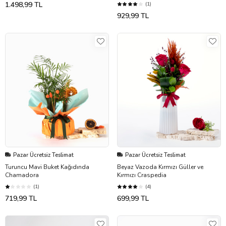
1.498,99 TL
(1)
929,99 TL
Pazar Ücretsiz Teslimat
Pazar Ücretsiz Teslimat
Turuncu Mavi Buket Kağıdında
Beyaz Vazoda Kırmızı Güller ve
Chamadora
Kırmızı Craspedia
(1)
(4)
719,99 TL
699,99 TL