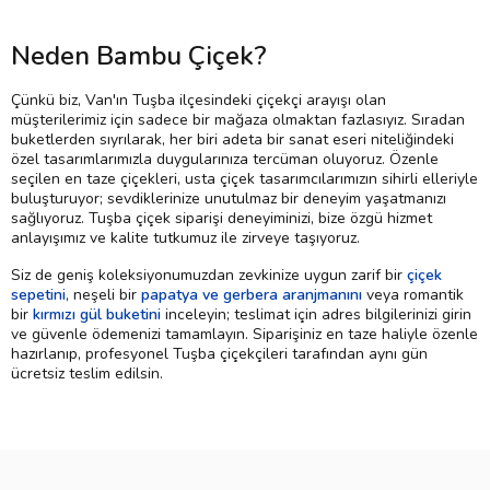
Neden Bambu Çiçek?
Çünkü biz, Van'ın Tuşba ilçesindeki çiçekçi arayışı olan
müşterilerimiz için sadece bir mağaza olmaktan fazlasıyız. Sıradan
buketlerden sıyrılarak, her biri adeta bir sanat eseri niteliğindeki
özel tasarımlarımızla duygularınıza tercüman oluyoruz. Özenle
seçilen en taze çiçekleri, usta çiçek tasarımcılarımızın sihirli elleriyle
buluşturuyor; sevdiklerinize unutulmaz bir deneyim yaşatmanızı
sağlıyoruz. Tuşba çiçek siparişi deneyiminizi, bize özgü hizmet
anlayışımız ve kalite tutkumuz ile zirveye taşıyoruz.
Siz de geniş koleksiyonumuzdan zevkinize uygun zarif bir
çiçek
sepetini
, neşeli bir
papatya ve gerbera aranjmanını
veya romantik
bir
kırmızı gül buketini
inceleyin; teslimat için adres bilgilerinizi girin
ve güvenle ödemenizi tamamlayın. Siparişiniz en taze haliyle özenle
hazırlanıp, profesyonel Tuşba çiçekçileri tarafından aynı gün
ücretsiz teslim edilsin.