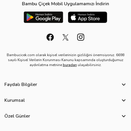
Bambu Çiçek Mobil Uygulamamızı İndirin
Bambucicek.com olarak kişisel verilerinizin gizliliğini önemsiyoruz. 6698
sayılı Kişisel Verilerin Korunması Kanunu kapsamında oluşturduğumuz
aydınlatma metnine
buradan
ulaşabilirsiniz.
Faydalı Bilgiler
Sıkça Sorulan Sorular
Kurumsal
Bize Ulaşın
Hakkımızda
Site Haritası
Özel Günler
Kişisel Verilerin Korunması ve Gizlilik Politikası
Teslimat İpuçları
Yılbaşı Çiçekleri
Çerez Politikası