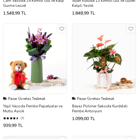
Cam Vazoda 24 Kırmızı Gül ve Kalp
Siyah Kutuda 13 Kırmızı Gül ve Gülen
Gurme Lezzet
Kalpli Yastık
1.548,99 TL
1.848,99 TL
Pazar Ücretsiz Teslimat
Pazar Ücretsiz Teslimat
Yeşil Vazoda Pembe Papatyalar ve
Beyaz Polimer Saksıda Kurdeleli
Mutlu Ayıcık
Pembe Antoryum
1.099,00 TL
(7)
939,99 TL