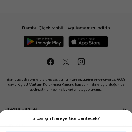
Bambu Çiçek Mobil Uygulamamızı İndirin
Bambucicek.com olarak kişisel verilerinizin gizliliğini önemsiyoruz. 6698
sayılı Kişisel Verilerin Korunması Kanunu kapsamında oluşturduğumuz
aydınlatma metnine
buradan
ulaşabilirsiniz.
Faydalı Bilgiler
Siparişin Nereye Gönderilecek?
Sıkça Sorulan Sorular
Kurumsal
Bize Ulaşın