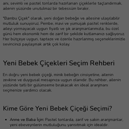
anı, sevimli ve pastel tonlarda hazırlanan çiçeklerle taçlandırmak,
ailenin yüzünde unutulmaz bir tebessüm bırakır.
"Bambu Çiçek" olarak, yeni doğan bebeğe ve ailesine ulaşılabilir
mutluluk sunuyoruz. Pembe, mavi ve yumuşak pastel renklerde,
aileyi yormayacak uygun fiyatlı ve şık aranjmanlarımızla, bu özel
günü hem ekonomik hem de zarif bir şekilde kutlamanızı sağlıyoruz.
Her bütçeye uygun, taptaze ve özenle hazırlanmış seçeneklerimizle
sevincinizi paylaşmak artık çok kolay.
Yeni Bebek Çiçekleri Seçim Rehberi
En doğru yeni bebek çiçeği, minik bebeğin cinsiyetine, ailenin
zevkine ve duygusal mesajınıza uygun olanıdır. Bu rehber, ailenin
yüzünde tatlı bir gülümseme bırakacak en ideal aranjmanı
seçmenize yardımcı olacak.
Kime Göre Yeni Bebek Çiçeği Seçimi?
Anne ve Baba İçin:
Pastel tonlarda, zarif ve sakin aranjmanlar,
yeni ebeveynlerin mutluluğunu yansıtmak için idealdir.