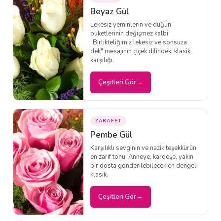
Beyaz Gül
Lekesiz yeminlerin ve düğün
buketlerinin değişmez kalbi.
"Birlikteliğimiz lekesiz ve sonsuza
dek" mesajının çiçek dilindeki klasik
karşılığı.
Çeşitleri Gör
ZARAFET
Pembe Gül
Karşılıklı sevginin ve nazik teşekkürün
en zarif tonu. Anneye, kardeşe, yakın
bir dosta gönderilebilecek en dengeli
klasik.
Çeşitleri Gör