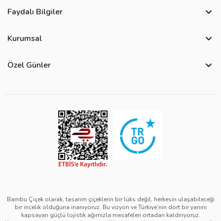
Faydalı Bilgiler
Sıkça Sorulan Sorular
Kurumsal
Bize Ulaşın
Hakkımızda
Site Haritası
Özel Günler
Kişisel Verilerin Korunması ve Gizlilik Politikası
Teslimat İpuçları
Yılbaşı Çiçekleri
Çerez Politikası
Görsel Kontrol Süreci
Sevgililer Günü Çiçekleri
Üyelik Sözleşmesi
Ürün Sıralama Kriterleri
Anneler Günü Çiçekleri
Mesafeli Satış Sözleşmesi
Çiçek Bakımı
Kadınlar Günü Çiçekleri
Kurumsal Müşterilerimiz
Babalar Günü Çiçekleri
Öğretmenler Günü Çiçekleri
Bambu Çiçek olarak, tasarım çiçeklerin bir lüks değil, herkesin ulaşabileceği
bir incelik olduğuna inanıyoruz. Bu vizyon ve Türkiye’nin dört bir yanını
kapsayan güçlü lojistik ağımızla mesafeleri ortadan kaldırıyoruz.