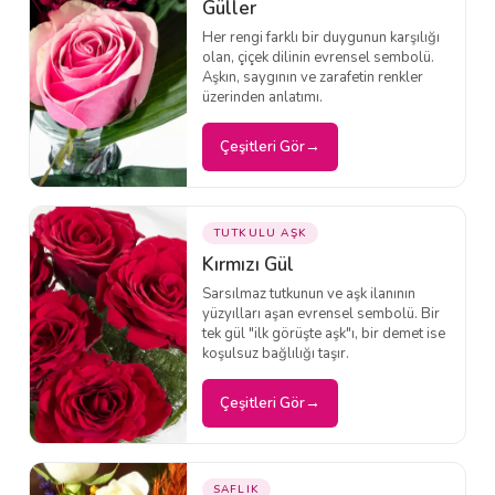
Güller
Her rengi farklı bir duygunun karşılığı
olan, çiçek dilinin evrensel sembolü.
Aşkın, saygının ve zarafetin renkler
üzerinden anlatımı.
Çeşitleri Gör
TUTKULU AŞK
Kırmızı Gül
Sarsılmaz tutkunun ve aşk ilanının
yüzyılları aşan evrensel sembolü. Bir
tek gül "ilk görüşte aşk"ı, bir demet ise
koşulsuz bağlılığı taşır.
Çeşitleri Gör
SAFLIK