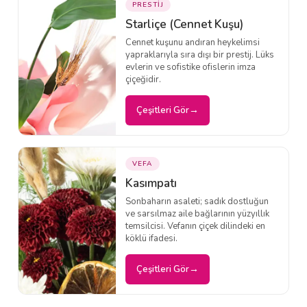
PRESTİJ
Starliçe (Cennet Kuşu)
Cennet kuşunu andıran heykelimsi
yapraklarıyla sıra dışı bir prestij. Lüks
evlerin ve sofistike ofislerin imza
çiçeğidir.
Çeşitleri Gör
VEFA
Kasımpatı
Sonbaharın asaleti; sadık dostluğun
ve sarsılmaz aile bağlarının yüzyıllık
temsilcisi. Vefanın çiçek dilindeki en
köklü ifadesi.
Çeşitleri Gör