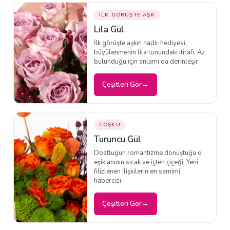
İLK GÖRÜŞTE AŞK
Lila Gül
İlk görüşte aşkın nadir hediyesi;
büyülenmenin lila tonundaki itirafı. Az
bulunduğu için anlamı da derinleşir.
Çeşitleri Gör
COŞKU
Turuncu Gül
Dostluğun romantizme dönüştüğü o
eşik anının sıcak ve içten çiçeği. Yeni
filizlenen ilişkilerin en samimi
habercisi.
Çeşitleri Gör