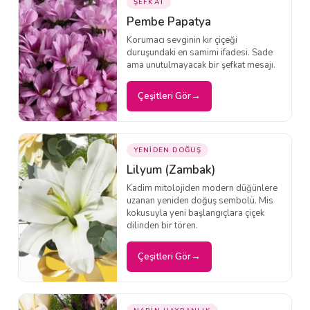
ŞEFKAT
Pembe Papatya
Korumacı sevginin kır çiçeği
duruşundaki en samimi ifadesi. Sade
ama unutulmayacak bir şefkat mesajı.
Çeşitleri Gör
YENİDEN DOĞUŞ
Lilyum (Zambak)
Kadim mitolojiden modern düğünlere
uzanan yeniden doğuş sembolü. Mis
kokusuyla yeni başlangıçlara çiçek
dilinden bir tören.
Çeşitleri Gör