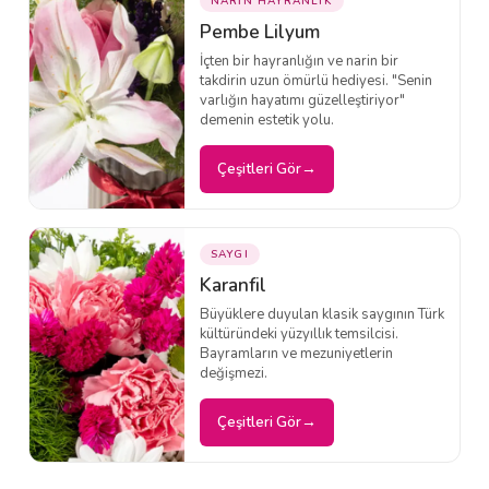
NARİN HAYRANLIK
Pembe Lilyum
İçten bir hayranlığın ve narin bir
takdirin uzun ömürlü hediyesi. "Senin
varlığın hayatımı güzelleştiriyor"
demenin estetik yolu.
Çeşitleri Gör
SAYGI
Karanfil
Büyüklere duyulan klasik saygının Türk
kültüründeki yüzyıllık temsilcisi.
Bayramların ve mezuniyetlerin
değişmezi.
Çeşitleri Gör