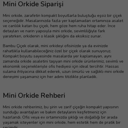
Mini Orkide Siparişi
Mini orkide, zarafetin kompakt boyutlarla buluştuğu eşsiz bir çiçek
seçeneğidir. Masalarınızda fazla yer kaplamadan ortamınıza asalet
ve canlılık katan bu çiçek, hem göze hem ruha hitap eder. İnce
detayları ve narin yapısıyla mini orkide, sevimliliğiyle fark
yaratırken, orkidenin o klasik şıklığını da eksiksiz sunar.
Bambu Çiçek olarak, mini orkideyi ofisinizde ya da evinizde
rahatlıkla kullanabileceğiniz özel bir çiçek olarak sunuyoruz.
Kompakt boyutu sayesinde masalarda yer kaplamayan, aynı
zamanda orkide asaletini taşıyan mini orkide ürünlerimiz, sevimli ve
ekonomik seçenekleriyle ofis hediyesi için ideal tercihtir. Hassas
sulama ihtiyacına dikkat ederek, uzun ömürlü ve sağlıklı mini orkide
deneyimi yaşamanız için her adımı titizlikle planladık.
Mini Orkide Rehberi
Mini orkide rehberimiz, bu şirin ve zarif çiçeğin kompakt yapısının
sunduğu avantajları ve bakım detaylarını keşfetmeniz için
hazırlandı. Ofis veya ev ortamınızda şıklığı ve doğallığı bir arada
yaşamak isteyenler için mini orkide, hem estetik hem de pratik bir
seçimdir.