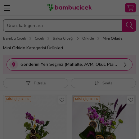
Bambu Çiçek
Çiçek
Saksı Çiçeği
Orkide
Mini Orkide
Mini Orkide
Kategorisi Ürünleri
Gönderim Yeri Seçiniz (Mahalle, AVM, Okul, Plaza vs.)
Filtrele
Sırala
MİNİ ÇİÇEKLER
MİNİ ÇİÇEKLER