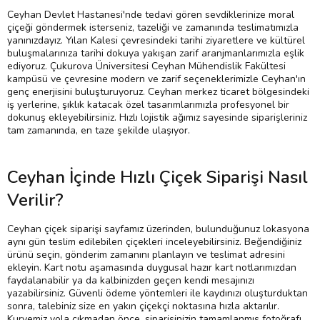
Ceyhan Devlet Hastanesi'nde tedavi gören sevdiklerinize moral
çiçeği göndermek isterseniz, tazeliği ve zamanında teslimatımızla
yanınızdayız. Yılan Kalesi çevresindeki tarihi ziyaretlere ve kültürel
buluşmalarınıza tarihi dokuya yakışan zarif aranjmanlarımızla eşlik
ediyoruz. Çukurova Üniversitesi Ceyhan Mühendislik Fakültesi
kampüsü ve çevresine modern ve zarif seçeneklerimizle Ceyhan'ın
genç enerjisini buluşturuyoruz. Ceyhan merkez ticaret bölgesindeki
iş yerlerine, şıklık katacak özel tasarımlarımızla profesyonel bir
dokunuş ekleyebilirsiniz. Hızlı lojistik ağımız sayesinde siparişleriniz
tam zamanında, en taze şekilde ulaşıyor.
Ceyhan İçinde Hızlı Çiçek Siparişi Nasıl
Verilir?
Ceyhan çiçek siparişi sayfamız üzerinden, bulunduğunuz lokasyona
aynı gün teslim edilebilen çiçekleri inceleyebilirsiniz. Beğendiğiniz
ürünü seçin, gönderim zamanını planlayın ve teslimat adresini
ekleyin. Kart notu aşamasında duygusal hazır kart notlarımızdan
faydalanabilir ya da kalbinizden geçen kendi mesajınızı
yazabilirsiniz. Güvenli ödeme yöntemleri ile kaydınızı oluşturduktan
sonra, talebiniz size en yakın çiçekçi noktasına hızla aktarılır.
Kuryemiz yola çıkmadan önce, siparişinizin tamamlanmış fotoğrafı