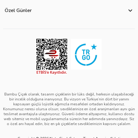
Hakkımızda
Site Haritası
Özel Günler
Kişisel Verilerin Korunması ve Gizlilik Politikası
Teslimat İpuçları
Yılbaşı Çiçekleri
Çerez Politikası
Görsel Kontrol Süreci
Sevgililer Günü Çiçekleri
Üyelik Sözleşmesi
Ürün Sıralama Kriterleri
Anneler Günü Çiçekleri
Mesafeli Satış Sözleşmesi
Çiçek Bakımı
Kadınlar Günü Çiçekleri
Kurumsal Müşterilerimiz
Babalar Günü Çiçekleri
Öğretmenler Günü Çiçekleri
Bambu Çiçek olarak, tasarım çiçeklerin bir lüks değil, herkesin ulaşabileceği
bir incelik olduğuna inanıyoruz. Bu vizyon ve Türkiye’nin dört bir yanını
kapsayan güçlü lojistik ağımızla mesafeleri ortadan kaldırıyoruz.
Konumunuz neresi olursa olsun; sevdiklerinize en özel aranjmanları aynı gün
teslimat avantajıyla ulaştırıyoruz. Güvenli ödeme altyapımız, kullanıcı dostu
web sitemiz ve mobil uygulamamızla sürecin her adımında yanınızdayız. Siz
o özel anı hayal edin, biz en şık çiçeklerle sevdiklerinizin kapısını çalalım.