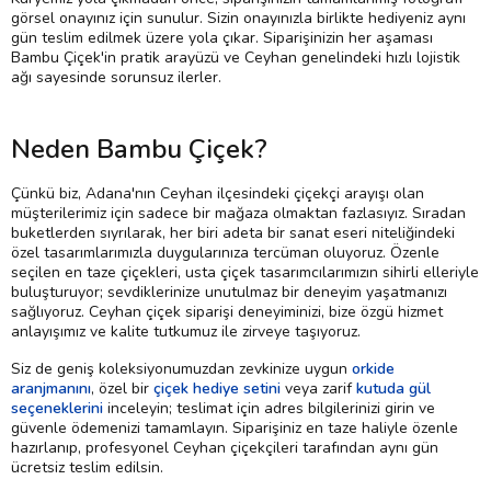
görsel onayınız için sunulur. Sizin onayınızla birlikte hediyeniz aynı
gün teslim edilmek üzere yola çıkar. Siparişinizin her aşaması
Bambu Çiçek'in pratik arayüzü ve Ceyhan genelindeki hızlı lojistik
ağı sayesinde sorunsuz ilerler.
Neden Bambu Çiçek?
Çünkü biz, Adana'nın Ceyhan ilçesindeki çiçekçi arayışı olan
müşterilerimiz için sadece bir mağaza olmaktan fazlasıyız. Sıradan
buketlerden sıyrılarak, her biri adeta bir sanat eseri niteliğindeki
özel tasarımlarımızla duygularınıza tercüman oluyoruz. Özenle
seçilen en taze çiçekleri, usta çiçek tasarımcılarımızın sihirli elleriyle
buluşturuyor; sevdiklerinize unutulmaz bir deneyim yaşatmanızı
sağlıyoruz. Ceyhan çiçek siparişi deneyiminizi, bize özgü hizmet
anlayışımız ve kalite tutkumuz ile zirveye taşıyoruz.
Siz de geniş koleksiyonumuzdan zevkinize uygun
orkide
aranjmanını
, özel bir
çiçek hediye setini
veya zarif
kutuda gül
seçeneklerini
inceleyin; teslimat için adres bilgilerinizi girin ve
güvenle ödemenizi tamamlayın. Siparişiniz en taze haliyle özenle
hazırlanıp, profesyonel Ceyhan çiçekçileri tarafından aynı gün
ücretsiz teslim edilsin.