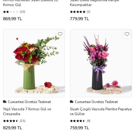
Kırmızı Kurdeleli Siyah Bukette 12
Siyah Buket Kağıdında Karışık
Kırmızı Gül
Kasımpatılar
(13)
(2)
869,99 TL
779,99 TL
Cumartesi Ücretsiz Teslimat
Cumartesi Ücretsiz Teslimat
Yeşil Vazoda 7 Kırmızı Gül ve
Siyah Çizgili Vazoda Pembe Papatya
Crespedia
ve Güller
(21)
(8)
829,99 TL
759,99 TL