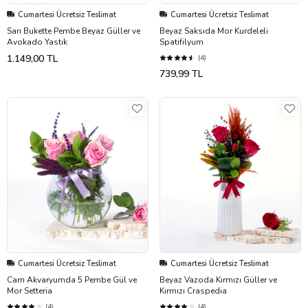
Cumartesi Ücretsiz Teslimat
Cumartesi Ücretsiz Teslimat
Sarı Bukette Pembe Beyaz Güller ve
Beyaz Saksıda Mor Kurdeleli
Avokado Yastık
Spatifilyum
1.149,00 TL
(4)
739,99 TL
Cumartesi Ücretsiz Teslimat
Cumartesi Ücretsiz Teslimat
Cam Akvaryumda 5 Pembe Gül ve
Beyaz Vazoda Kırmızı Güller ve
Mor Setteria
Kırmızı Craspedia
(4)
(4)