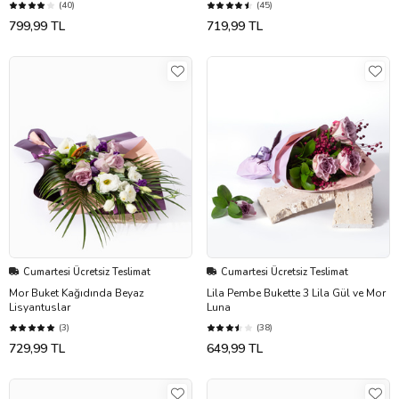
(40)
(45)
799,99 TL
719,99 TL
Cumartesi Ücretsiz Teslimat
Cumartesi Ücretsiz Teslimat
Mor Buket Kağıdında Beyaz
Lila Pembe Bukette 3 Lila Gül ve Mor
Lisyantuslar
Luna
(3)
(38)
729,99 TL
649,99 TL