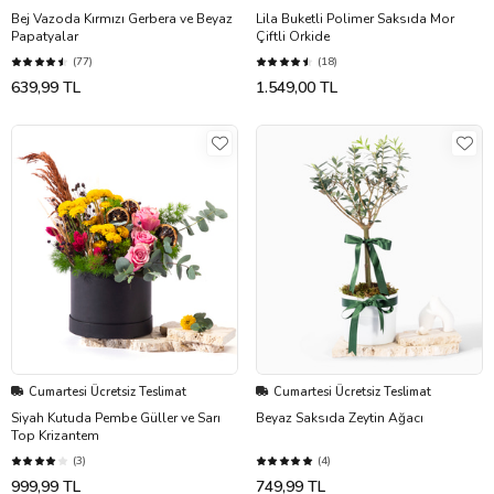
Bej Vazoda Kırmızı Gerbera ve Beyaz
Lila Buketli Polimer Saksıda Mor
Papatyalar
Çiftli Orkide
(77)
(18)
639,99 TL
1.549,00 TL
Cumartesi Ücretsiz Teslimat
Cumartesi Ücretsiz Teslimat
Siyah Kutuda Pembe Güller ve Sarı
Beyaz Saksıda Zeytin Ağacı
Top Krizantem
(3)
(4)
999,99 TL
749,99 TL