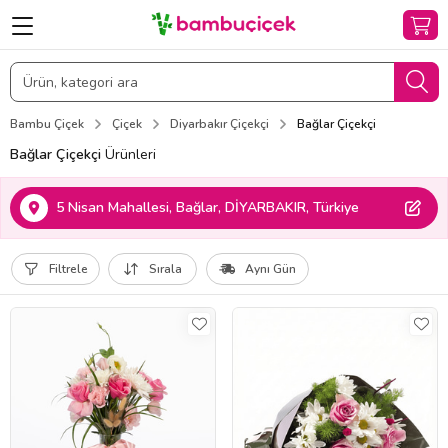
Bambu Çiçek
Çiçek
Diyarbakır Çiçekçi
Bağlar Çiçekçi
Bağlar Çiçekçi
Ürünleri
5 Nisan Mahallesi, Bağlar, DİYARBAKIR, Türkiye
Filtrele
Sırala
Aynı Gün