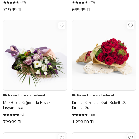
(47)
(53)
719,99 TL
669,99 TL
Pazar Ücretsiz Teslimat
Pazar Ücretsiz Teslimat
Mor Buket Kağıdında Beyaz
Kırmızı Kurdeleli Kraft Bukette 25
Lisyantuslar
Kırmızı Gül
(5)
(18)
729,99 TL
1.299,00 TL