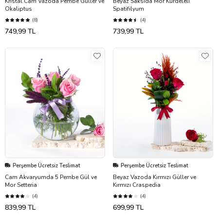
Kristal Cam Vazoda Pembe Güller ve
Beyaz Saksıda Mor Kurdeleli
Okaliptus
Spatifilyum
(8)
(4)
749,99 TL
739,99 TL
Perşembe Ücretsiz Teslimat
Perşembe Ücretsiz Teslimat
Cam Akvaryumda 5 Pembe Gül ve
Beyaz Vazoda Kırmızı Güller ve
Mor Setteria
Kırmızı Craspedia
(4)
(4)
839,99 TL
699,99 TL