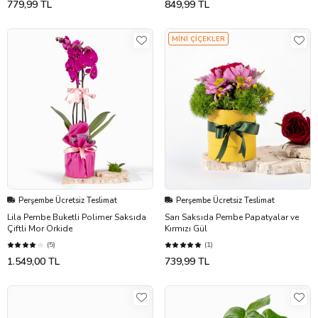
779,99 TL
849,99 TL
MİNİ ÇİÇEKLER
Perşembe Ücretsiz Teslimat
Perşembe Ücretsiz Teslimat
Lila Pembe Buketli Polimer Saksıda
Sarı Saksıda Pembe Papatyalar ve
Çiftli Mor Orkide
Kırmızı Gül
(5)
(1)
1.549,00 TL
739,99 TL