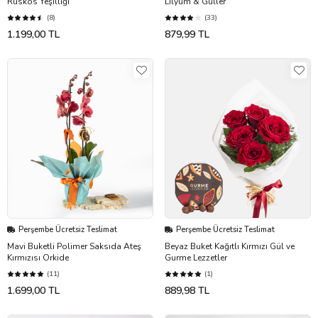
Ruskos Yeşilliği
Lilyum & Güller
(8)
(33)
1.199,00 TL
879,99 TL
Perşembe Ücretsiz Teslimat
Perşembe Ücretsiz Teslimat
Mavi Buketli Polimer Saksıda Ateş
Beyaz Buket Kağıtlı Kırmızı Gül ve
Kırmızısı Orkide
Gurme Lezzetler
(11)
(1)
1.699,00 TL
889,98 TL