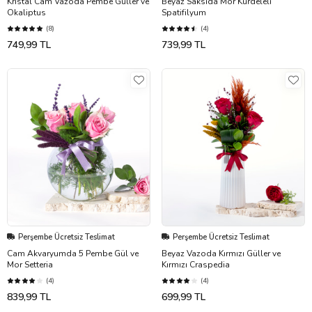
Kristal Cam Vazoda Pembe Güller ve
Beyaz Saksıda Mor Kurdeleli
Okaliptus
Spatifilyum
(8)
(4)
749,99 TL
739,99 TL
Perşembe Ücretsiz Teslimat
Perşembe Ücretsiz Teslimat
Cam Akvaryumda 5 Pembe Gül ve
Beyaz Vazoda Kırmızı Güller ve
Mor Setteria
Kırmızı Craspedia
(4)
(4)
839,99 TL
699,99 TL