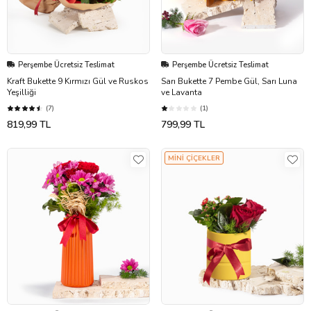
Perşembe Ücretsiz Teslimat
Perşembe Ücretsiz Teslimat
Kraft Bukette 9 Kırmızı Gül ve Ruskos
Sarı Bukette 7 Pembe Gül, Sarı Luna
Yeşilliği
ve Lavanta
(7)
(1)
819,99 TL
799,99 TL
MİNİ ÇİÇEKLER