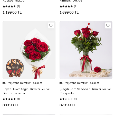
Ruskos Yeşilliği
Kırmızısı Orkide
(7)
(11)
1.199,00 TL
1.699,00 TL
Perşembe Ücretsiz Teslimat
Perşembe Ücretsiz Teslimat
Beyaz Buket Kağıtlı Kırmızı Gül ve
Çizgili Cam Vazoda 5 Kırmızı Gül ve
Gurme Lezzetler
Craspedia
(1)
(5)
889,98 TL
829,99 TL