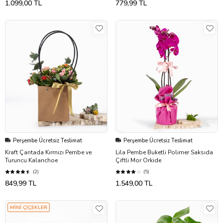
1.099,00 TL
779,99 TL
Perşembe Ücretsiz Teslimat
Perşembe Ücretsiz Teslimat
Kraft Çantada Kırmızı Pembe ve
Lila Pembe Buketli Polimer Saksıda
Turuncu Kalanchoe
Çiftli Mor Orkide
(2)
(5)
849,99 TL
1.549,00 TL
MİNİ ÇİÇEKLER